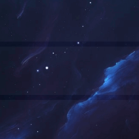
恙虫的危害及防制
查看详情