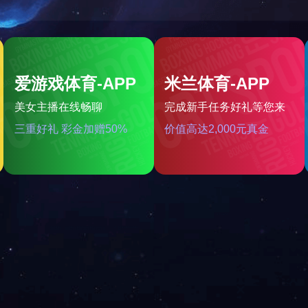
‹‹
‹
1
2
们
案例现场
公司地址：三亚市吉阳区龙尾岭路临春安置
科
服务项目
联系电话：0898-88685360 手机号码：139
址（中国）有限
邮箱地址：lvdunpco@163.com 邮政编码