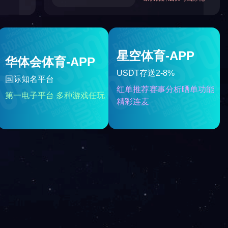
区67号
07638120
关注我们
：572000