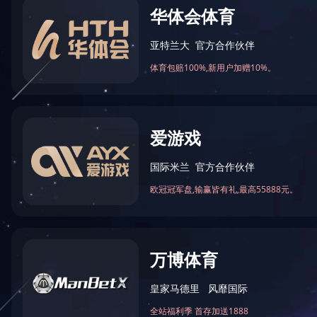
虫控服务
防疫消杀
吸血蠓的危害及防制
查看详情