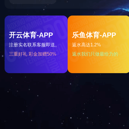
网站首页
关于我
皇冠最新登录网址（中
服务范围
虫控百
国）有限公司
皇冠最新登录网
公司